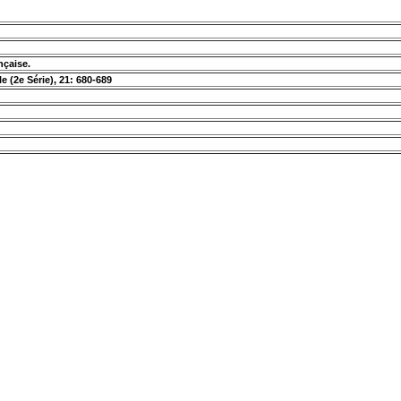
ançaise.
e (2e Série), 21: 680-689