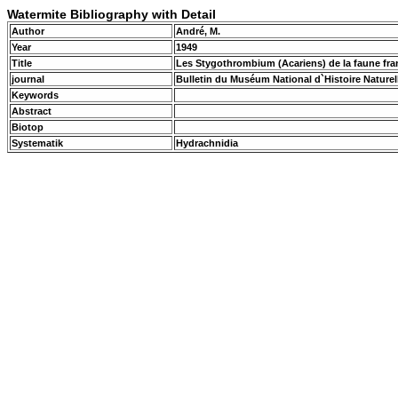
Watermite Bibliography with Detail
Author
André, M.
Year
1949
Title
Les Stygothrombium (Acariens) de la faune fr
journal
Bulletin du Muséum National d`Histoire Naturell
Keywords
Abstract
Biotop
Systematik
Hydrachnidia