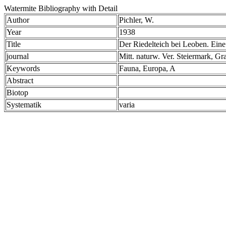
Watermite Bibliography with Detail
Author
Pichler, W.
Year
1938
Title
Der Riedelteich bei Leoben. Ein
journal
Mitt. naturw. Ver. Steiermark, G
Keywords
Fauna, Europa, A
Abstract
Biotop
Systematik
varia