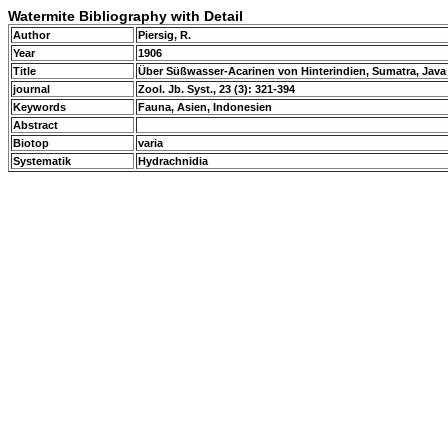
Watermite Bibliography with Detail
Author
Piersig, R.
Year
1906
Title
Über Süßwasser-Acarinen von Hinterindien, Sumatra, Java 
journal
Zool. Jb. Syst., 23 (3): 321-394
Keywords
Fauna, Asien, Indonesien
Abstract
Biotop
varia
Systematik
Hydrachnidia