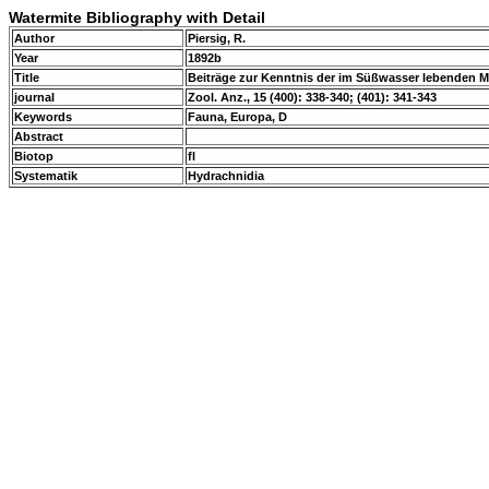
Watermite Bibliography with Detail
Author
Piersig, R.
Year
1892b
Title
Beiträge zur Kenntnis der im Süßwasser lebenden 
journal
Zool. Anz., 15 (400): 338-340; (401): 341-343
Keywords
Fauna, Europa, D
Abstract
Biotop
fl
Systematik
Hydrachnidia