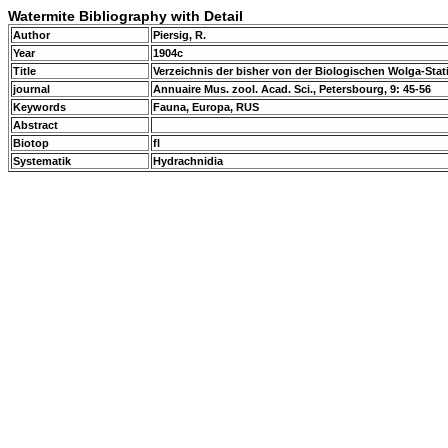
Watermite Bibliography with Detail
Author
Piersig, R.
Year
1904c
Title
Verzeichnis der bisher von der Biologischen Wolga-St
journal
Annuaire Mus. zool. Acad. Sci., Petersbourg, 9: 45-56
Keywords
Fauna, Europa, RUS
Abstract
Biotop
fl
Systematik
Hydrachnidia