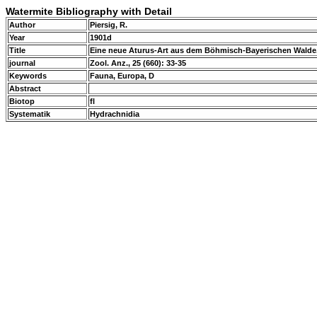
Watermite Bibliography with Detail
Author
Piersig, R.
Year
1901d
Title
Eine neue Aturus-Art aus dem Böhmisch-Bayerischen Walde. 
journal
Zool. Anz., 25 (660): 33-35
Keywords
Fauna, Europa, D
Abstract
Biotop
fl
Systematik
Hydrachnidia