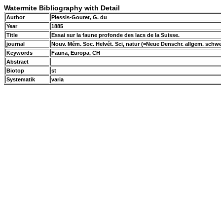
Watermite Bibliography with Detail
Author
Plessis-Gouret, G. du
Year
1885
Title
Essai sur la faune profonde des lacs de la Suisse.
journal
Nouv. Mém. Soc. Helvét. Sci, natur (=Neue Denschr. allgem. schwei
Keywords
Fauna, Europa, CH
Abstract
Biotop
st
Systematik
varia