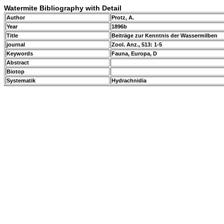
Watermite Bibliography with Detail
Author
Protz, A.
Year
1896b
Title
Beiträge zur Kenntnis der Wassermilben
journal
Zool. Anz., 513: 1-5
Keywords
Fauna, Europa, D
Abstract
Biotop
Systematik
Hydrachnidia