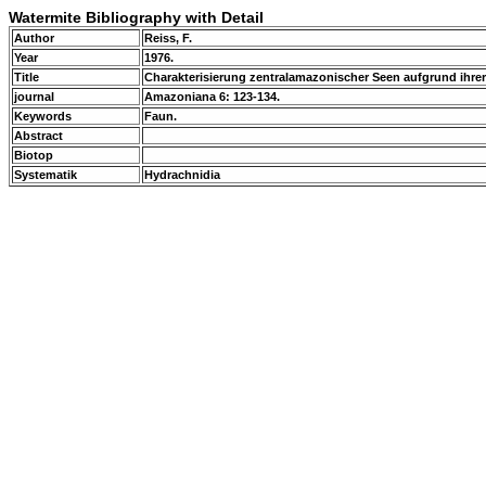
Watermite Bibliography with Detail
Author
Reiss, F.
Year
1976.
Title
Charakterisierung zentralamazonischer Seen aufgrund ihr
journal
Amazoniana 6: 123-134.
Keywords
Faun.
Abstract
Biotop
Systematik
Hydrachnidia