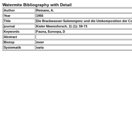
Watermite Bibliography with Detail
Author
Remane, A.
Year
1955
Title
Die Brackwasser-Submergenz und die Umkomposition der Co
journal
Kieler Meeresforsch. 11 (1): 59-73
Keywords
Fauna, Euroopa, D
Abstract
Biotop
meer
Systematik
varia