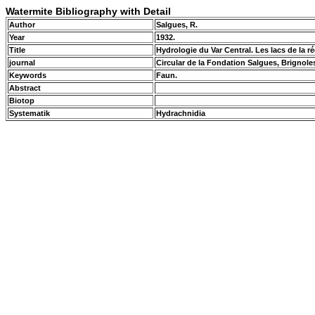
Watermite Bibliography with Detail
Author
Salgues, R.
Year
1932.
Title
Hydrologie du Var Central. Les lacs de la 
journal
Circular de la Fondation Salgues, Brignole
Keywords
Faun.
Abstract
Biotop
Systematik
Hydrachnidia