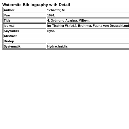
Watermite Bibliography with Detail
Author
Schaefer, M.
Year
1974.
Title
4. Ordnung Acarina, Milben.
journal
In: Tischler W. (ed.), Brohmer, Fauna von Deutschland.
Keywords
Syst.
Abstract
Biotop
Systematik
Hydrachnidia