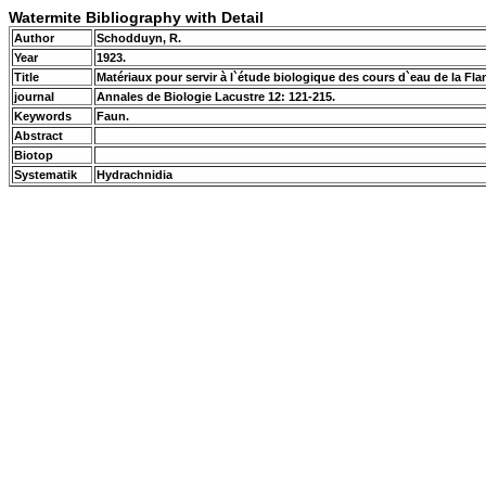
Watermite Bibliography with Detail
Author
Schodduyn, R.
Year
1923.
Title
Matériaux pour servir à l`étude biologique des cours d`eau de la Fl
journal
Annales de Biologie Lacustre 12: 121-215.
Keywords
Faun.
Abstract
Biotop
Systematik
Hydrachnidia