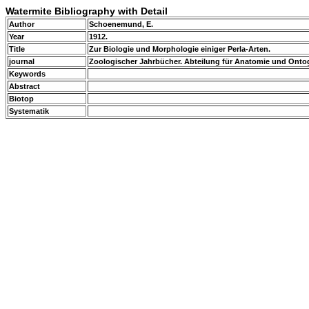
Watermite Bibliography with Detail
Author
Schoenemund, E.
Year
1912.
Title
Zur Biologie und Morphologie einiger Perla-Arten.
journal
Zoologischer Jahrbücher. Abteilung für Anatomie und Ontoge
Keywords
Abstract
Biotop
Systematik