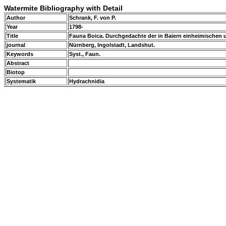
Watermite Bibliography with Detail
Author
Schrank, F. von P.
Year
1798-
Title
Fauna Boica. Durchgedachte der in Baiern einheimischen
journal
Nürnberg, Ingolstadt, Landshut.
Keywords
Syst., Faun.
Abstract
Biotop
Systematik
Hydrachnidia