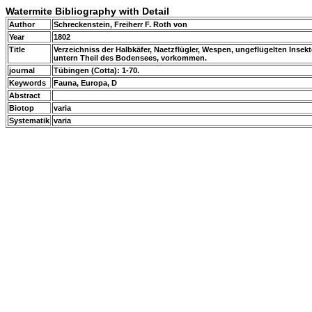
Watermite Bibliography with Detail
Author
Schreckenstein, Freiherr F. Roth von
Year
1802
Title
Verzeichniss der Halbkäfer, Naetzflügler, Wespen, ungeflügelten In
untern Theil des Bodensees, vorkommen.
journal
Tübingen (Cotta): 1-70.
Keywords
Fauna, Europa, D
Abstract
Biotop
varia
Systematik
varia