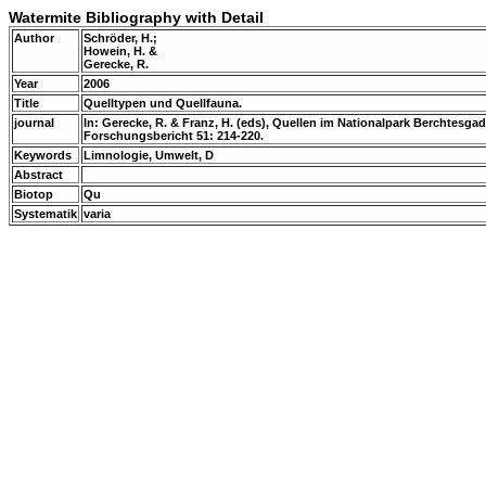
Watermite Bibliography with Detail
Author
Schröder, H.;
Howein, H. &
Gerecke, R.
Year
2006
Title
Quelltypen und Quellfauna.
journal
In: Gerecke, R. & Franz, H. (eds), Quellen im Nationalpark Berchtes
Forschungsbericht 51: 214-220.
Keywords
Limnologie, Umwelt, D
Abstract
Biotop
Qu
Systematik
varia