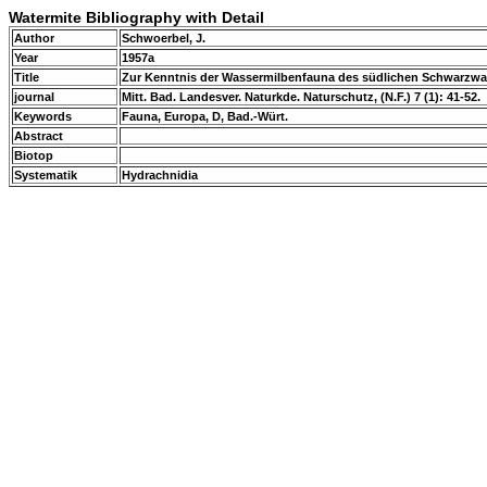
Watermite Bibliography with Detail
Author
Schwoerbel, J.
Year
1957a
Title
Zur Kenntnis der Wassermilbenfauna des südlichen Schwarzwald
journal
Mitt. Bad. Landesver. Naturkde. Naturschutz, (N.F.) 7 (1): 41-52.
Keywords
Fauna, Europa, D, Bad.-Würt.
Abstract
Biotop
Systematik
Hydrachnidia