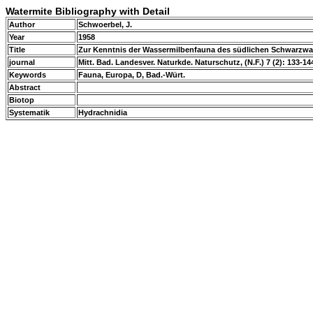
Watermite Bibliography with Detail
Author
Schwoerbel, J.
Year
1958
Title
Zur Kenntnis der Wassermilbenfauna des südlichen Schwarzwald
journal
Mitt. Bad. Landesver. Naturkde. Naturschutz, (N.F.) 7 (2): 133-14
Keywords
Fauna, Europa, D, Bad.-Würt.
Abstract
Biotop
Systematik
Hydrachnidia