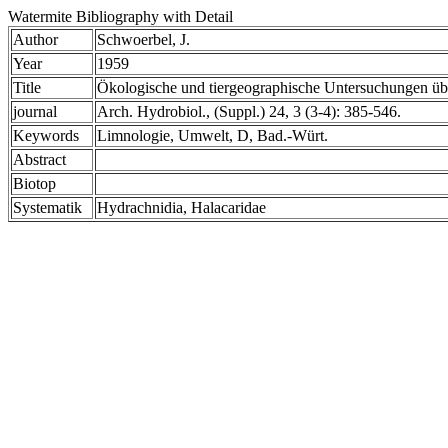
Watermite Bibliography with Detail
Author
Schwoerbel, J.
Year
1959
Title
Ökologische und tiergeographische Untersuchungen üb
journal
Arch. Hydrobiol., (Suppl.) 24, 3 (3-4): 385-546.
Keywords
Limnologie, Umwelt, D, Bad.-Würt.
Abstract
Biotop
Systematik
Hydrachnidia, Halacaridae