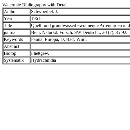
Watermite Bibliography with Detail
Author
Schwoerbel, J.
Year
1961h
Title
Quell- und grundwasserbewohnende Arrenuriden in d
journal
Beitr. Naturkd. Forsch. SW-Deutschl., 20 (2): 85-92.
Keywords
Fauna, Europa, D, Bad.-Würt.
Abstract
Biotop
Fließgew.
Systematik
Hydrachnidia