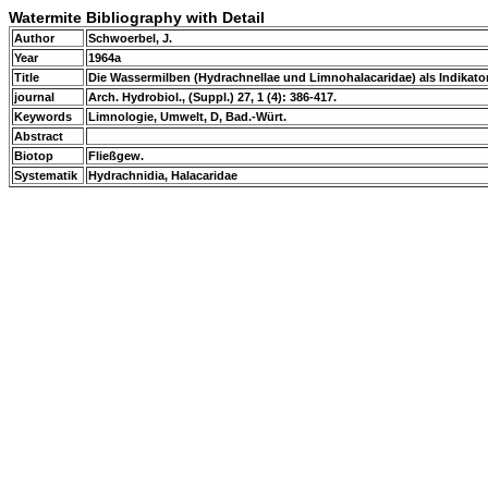
Watermite Bibliography with Detail
Author
Schwoerbel, J.
Year
1964a
Title
Die Wassermilben (Hydrachnellae und Limnohalacaridae) als Indikat
journal
Arch. Hydrobiol., (Suppl.) 27, 1 (4): 386-417.
Keywords
Limnologie, Umwelt, D, Bad.-Würt.
Abstract
Biotop
Fließgew.
Systematik
Hydrachnidia, Halacaridae