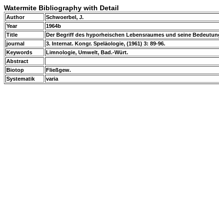
Watermite Bibliography with Detail
Author
Schwoerbel, J.
Year
1964b
Title
Der Begriff des hyporheischen Lebensraumes und seine Bedeutung
journal
3. Internat. Kongr. Speläologie, (1961) 3: 89-96.
Keywords
Limnologie, Umwelt, Bad.-Würt.
Abstract
Biotop
Fließgew.
Systematik
varia