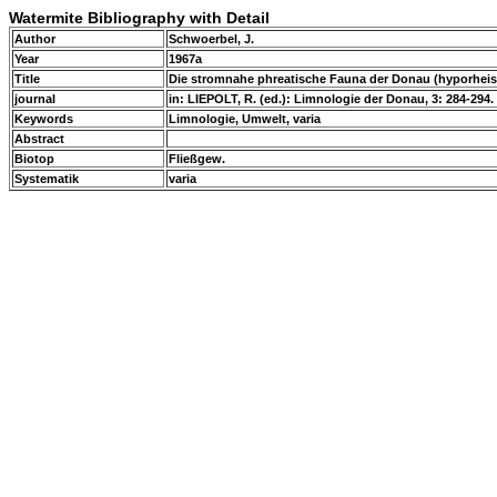
Watermite Bibliography with Detail
Author
Schwoerbel, J.
Year
1967a
Title
Die stromnahe phreatische Fauna der Donau (hyporhei
journal
in: LIEPOLT, R. (ed.): Limnologie der Donau, 3: 284-294.
Keywords
Limnologie, Umwelt, varia
Abstract
Biotop
Fließgew.
Systematik
varia