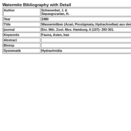
Watermite Bibliography with Detail
Author
Schwoerbel, J. &
Sepasgozarian, H.
Year
1980
Title
Wassermilben (Acari, Prostigmata, Hydrachnellae) aus de
journal
Ent. Mitt. Zool. Mus. Hamburg, 6 (107): 293-301.
Keywords
Fauna, Asien, Iran
Abstract
Biotop
Systematik
Hydrachnidia