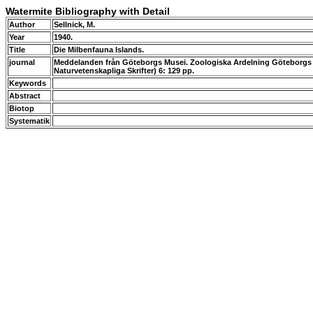
Watermite Bibliography with Detail
Author
Sellnick, M.
Year
1940.
Title
Die Milbenfauna Islands.
journal
Meddelanden från Göteborgs Musei. Zoologiska Ardelning Göteborgs 
Naturvetenskapliga Skrifter) 6: 129 pp.
Keywords
Abstract
Biotop
Systematik