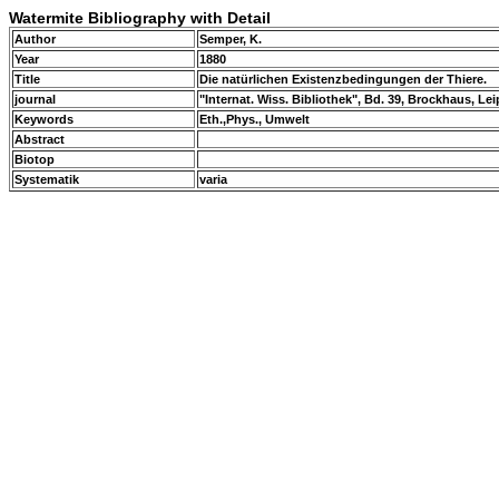
Watermite Bibliography with Detail
Author
Semper, K.
Year
1880
Title
Die natürlichen Existenzbedingungen der Thiere.
journal
"Internat. Wiss. Bibliothek", Bd. 39, Brockhaus, Le
Keywords
Eth.,Phys., Umwelt
Abstract
Biotop
Systematik
varia