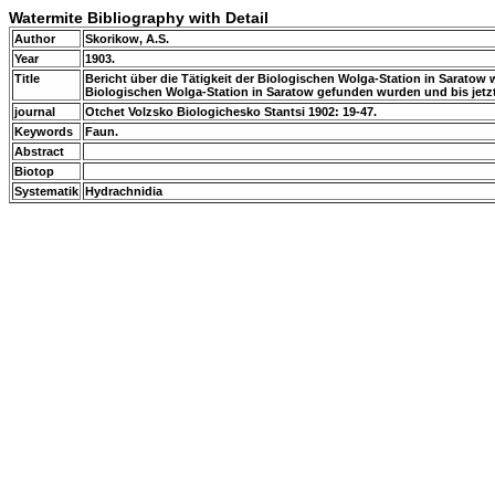
Watermite Bibliography with Detail
Author
Skorikow, A.S.
Year
1903.
Title
Bericht über die Tätigkeit der Biologischen Wolga-Station in Saratow 
Biologischen Wolga-Station in Saratow gefunden wurden und bis jet
journal
Otchet Volzsko Biologichesko Stantsi 1902: 19-47.
Keywords
Faun.
Abstract
Biotop
Systematik
Hydrachnidia