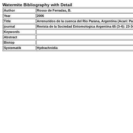
Watermite Bibliography with Detail
Author
Rosso de Ferradas, B.
Year
2006
Title
Arrenuridos de la cuenca del Rio Parana, Argentina (Acari: 
journal
Revista de la Sociedad Entomologica Argentina 65 (3-4): 23-3
Keywords
Abstract
Biotop
Systematik
Hydrachnidia