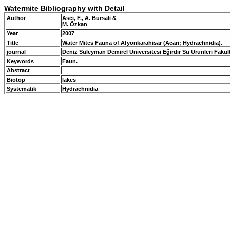
Watermite Bibliography with Detail
Author
Asci, F., A. Bursali &
M. Özkan
Year
2007
Title
Water Mites Fauna of Afyonkarahisar (Acari; Hydrachnidia).
journal
Deniz Süleyman Demirel Üniversitesi Eğirdir Su Ürünleri Fakülte
Keywords
Faun.
Abstract
Biotop
lakes
Systematik
Hydrachnidia